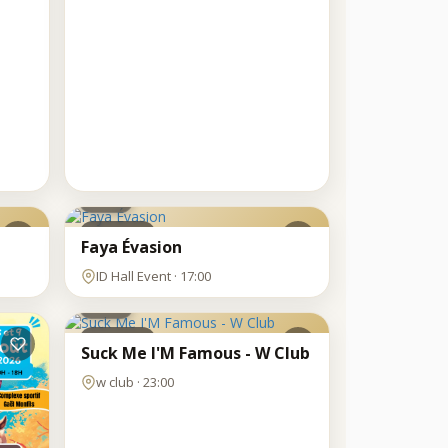
SAM
8
AOÛT
Clubbing
Faya Évasion
SAM
ID Hall Event · 17:00
8
AOÛT
Clubbing
Suck Me I'M Famous - W Club
w club · 23:00