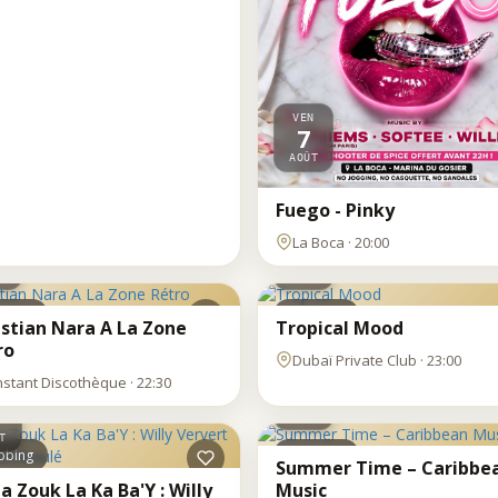
VEN
7
AOÛT
Fuego - Pinky
N
VEN
La Boca · 20:00
7
T
AOÛT
bbing
Clubbing
istian Nara A La Zone
Tropical Mood
ro
Dubaï Private Club · 23:00
VEN
Instant Discothèque · 22:30
7
N
AOÛT
T
bbing
Clubbing
Summer Time – Caribbe
a Zouk La Ka Ba'Y : Willy
Music