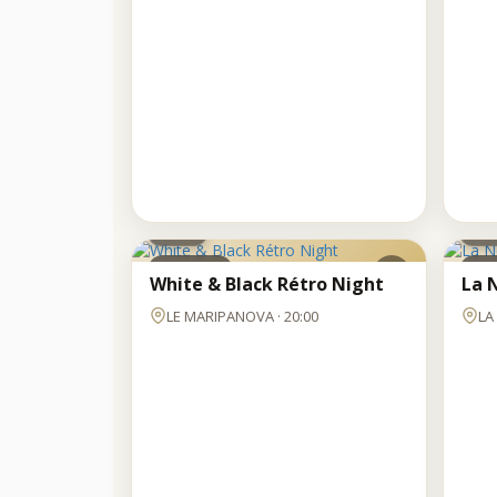
SAM
SA
8
8
AOÛT
AOÛ
Clubbing
Clu
White & Black Rétro Night
La N
LE MARIPANOVA · 20:00
LA