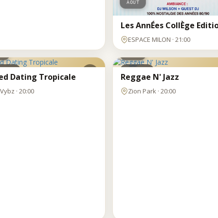
AOÛT
Les AnnÉes CollÈge Editi
M
SAM
ESPACE MILON · 21:00
8
T
AOÛT
bbing
Concert
ed Dating Tropicale
Reggae N' Jazz
Vybz · 20:00
Zion Park · 20:00