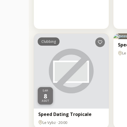
SA
8
AOÛ
Clubbing
Clu
Spe
Le 
SAM
8
AOÛT
Speed Dating Tropicale
Le Vybz · 20:00