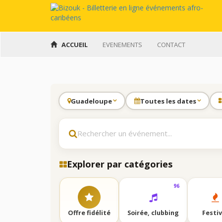
ACCUEIL
EVENEMENTS
CONTACT
Bizouk
-
FESTIVAL
Billetterie
Bblé
Guadeloupe
Toutes les dates
en
ligne
Fest
pour
2026
événements
Ven 14 Août
et
2026
sorties
afro-
Réserver
Explorer par catégories
caribéennes
96
Offre fidélité
Soirée, clubbing
Festiv