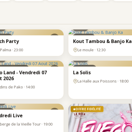
M
LUN
8
13
N
JUIL
bbing
Clubbing
ch Party
Kout Tambou & Banjo Ka
N
VEN
 Palma · 23:00
Le moule · 12:30
7
T
AOÛT
side_animation
Afterwork
o Land - Vendredi 07
La Solis
t 2026
La Halle aux Poissons · 18:00
rdins de Pako · 14:00
N
T
OFFRE FIDÉLITÉ
erwork
dredi Live
erge de la Vieille Tour · 19:00