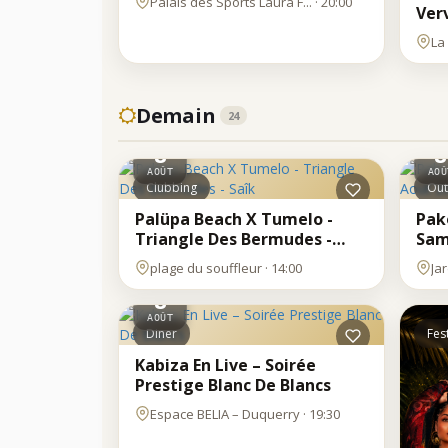
Palais des Sports Laura F... · 20:00
Ver
La
Demain
24
SAM
SA
8
8
AOÛT
AOÛ
Clubbing
Out
Palüpa Beach X Tumelo -
Pako
Triangle Des Bermudes -
Sam
Saîk
plage du souffleur · 14:00
Ja
SAM
8
AOÛT
Diner
Fest
Kabiza En Live – Soirée
Prestige Blanc De Blancs
Espace BELIA – Duquerry · 19:30