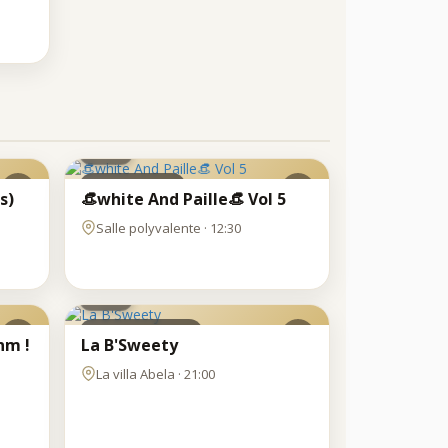
SAM
8
AOÛT
Dancing_lunch
s)
👒white And Paille👒 Vol 5
Salle polyvalente · 12:30
SAM
8
AOÛT
Clubbing-concert
nm !
La B'Sweety
La villa Abela · 21:00