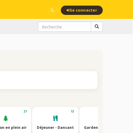
Se connecter
21
13
6
n en plein air
Déjeuner - Dansant
Garden, Journée détente