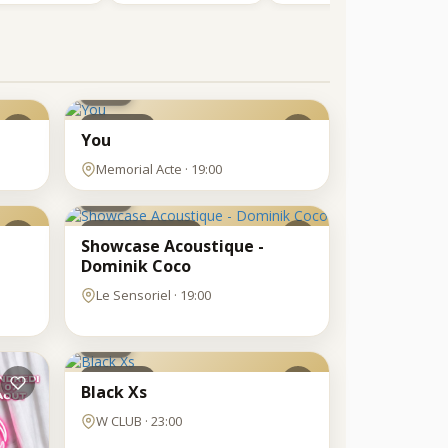
VEN
7
AOÛT
Clubbing
You
VEN
Memorial Acte · 19:00
7
AOÛT
Clubbing-concert
Showcase Acoustique -
Dominik Coco
Le Sensoriel · 19:00
VEN
7
AOÛT
Clubbing
Black Xs
W CLUB · 23:00