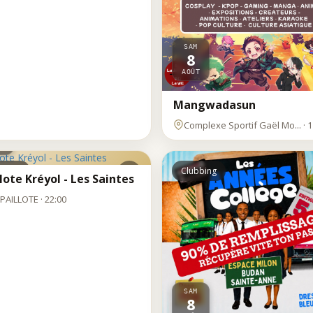
SAM
8
AOÛT
Mangwadasun
M
Complexe Sportif Gaël Mo... · 1
T
bbing
Clubbing
ote Kréyol - Les Saintes
 PAILLOTE · 22:00
SAM
8