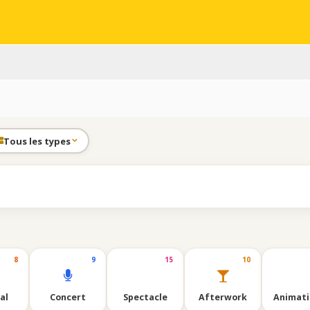
Tous les types
8
9
15
10
al
Concert
Spectacle
Afterwork
Animatio