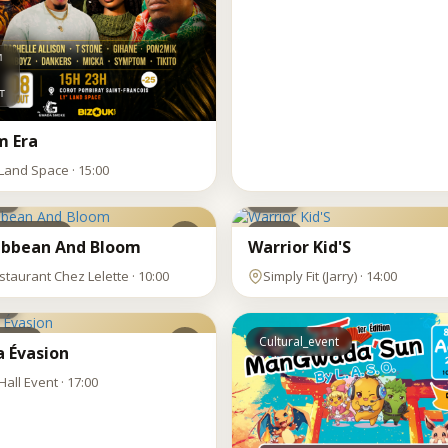
M
T
m Era
M
SAM
’Land Space · 15:00
8
T
AOÛT
cing_lunch
Sport
ibbean And Bloom
Warrior Kid'S
M
staurant Chez Lelette · 10:00
Simply Fit (Jarry) · 14:00
T
bbing
Cultural_event
a Évasion
Hall Event · 17:00