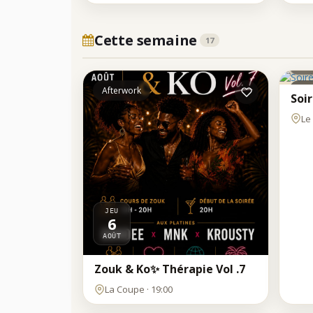
Cette semaine
17
JE
6
AOÛ
Afterwork
Clu
Soi
Le 
JEU
6
AOÛT
Zouk & Ko✨ Thérapie Vol .7
JEU
LU
La Coupe · 19:00
6
1
AOÛT
AOÛ