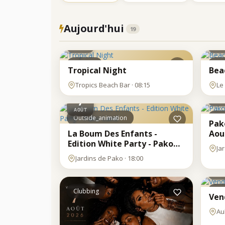
Aujourd'hui
19
MAR
DI
8
2
AOÛT
JUI
Concert
Clu
Tropical Night
Bea
VE
Tropics Beach Bar · 08:15
Le
7
VEN
7
AOÛ
AOÛT
Outside_animation
Out
Pak
La Boum Des Enfants -
Aou
Edition White Party - Pako
Ja
Land
VE
Jardins de Pako · 18:00
7
AOÛ
Clubbing
Aft
Ven
Aub