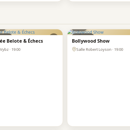
U
JEU
6
T
AOÛT
bbing
Spectacle
rée Belote & Échecs
Bollywood Show
Vybz · 19:00
Salle Robert Loyson · 19:00
N
MAR
0
11
T
AOÛT