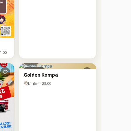
SAM
1:00
8
AOÛT
Clubbing
Golden Kompa
L'infini · 23:00