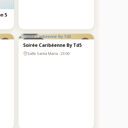
on 5
SAM
8
AOÛT
Clubbing
Soirée Caribéenne By Td5
Salle Santa Maria · 23:00