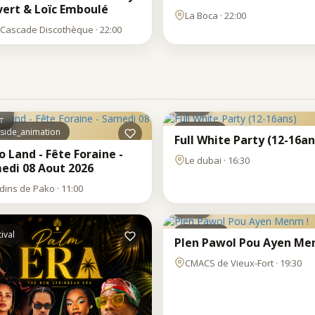
vert & Loïc Emboulé
La Boca · 22:00
 Cascade Discothèque · 22:00
SAM
8
M
AOÛT
T
side_animation
Clubbing
Full White Party (12-16an
 Land - Fête Foraine -
Le dubai · 16:30
edi 08 Aout 2026
SAM
rdins de Pako · 11:00
8
AOÛT
ival
Spectacle
Plen Pawol Pou Ayen Me
CMACS de Vieux-Fort · 19:30