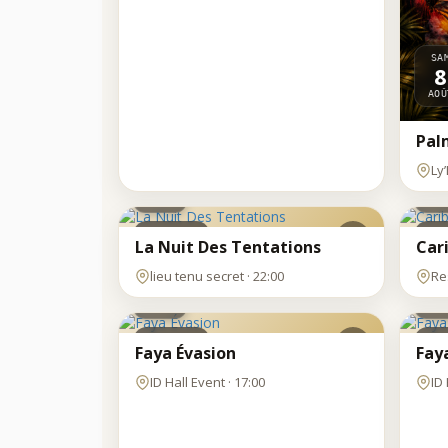
SA
8
AOÛ
Pal
SAM
SA
Ly
8
8
AOÛT
AOÛ
Clubbing
Dan
La Nuit Des Tentations
Car
SAM
SA
lieu tenu secret · 22:00
Re
8
8
AOÛT
AOÛ
Clubbing
Clu
Faya Évasion
Fay
ID Hall Event · 17:00
ID 