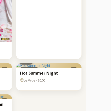
VEN
7
AOÛT
Clubbing
Hot Summer Night
Le Vybz · 20:00
an