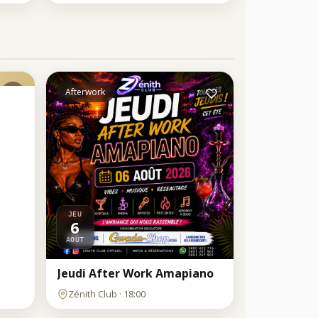
Afterwork
JEU
6
AOÛT
Jeudi After Work Amapiano
MER
Zénith Club · 18:00
12
AOÛT